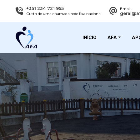
+351 234 721 955
Email:
geral@a
Custo de uma chamada rede fixa nacional
INÍCIO
AFA
APO