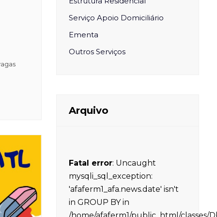
Estrutura Residencial
Serviço Apoio Domiciliário
Ementa
Outros Serviços
vagas
Arquivo
Fatal error
: Uncaught
mysqli_sql_exception:
'afaferm1_afa.news.date' isn't
in GROUP BY in
/home/afaferm1/public_html/classes/