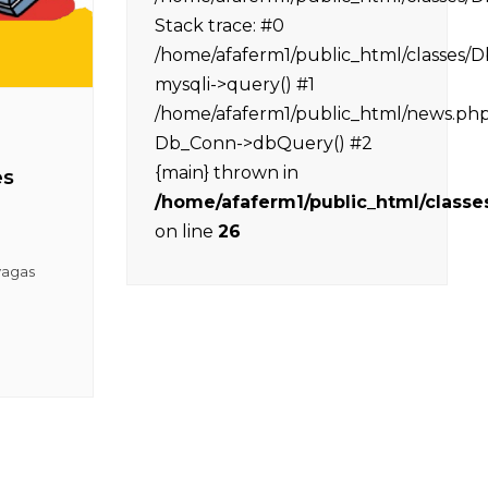
Stack trace: #0
/home/afaferm1/public_html/classes/
mysqli->query() #1
/home/afaferm1/public_html/news.php(
Db_Conn->dbQuery() #2
{main} thrown in
es
/home/afaferm1/public_html/class
on line
26
vagas