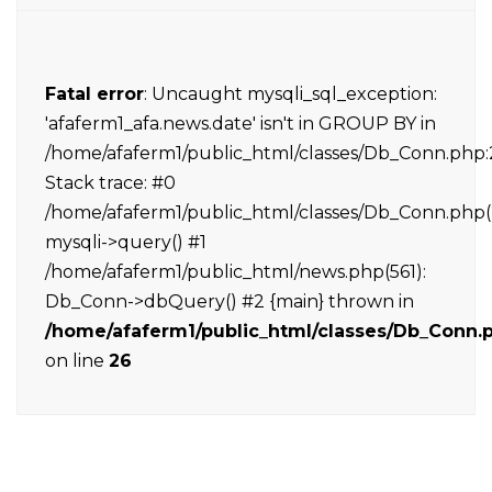
Fatal error
: Uncaught mysqli_sql_exception:
'afaferm1_afa.news.date' isn't in GROUP BY in
/home/afaferm1/public_html/classes/Db_Conn.php:
Stack trace: #0
/home/afaferm1/public_html/classes/Db_Conn.php(
mysqli->query() #1
/home/afaferm1/public_html/news.php(561):
Db_Conn->dbQuery() #2 {main} thrown in
/home/afaferm1/public_html/classes/Db_Conn.
on line
26