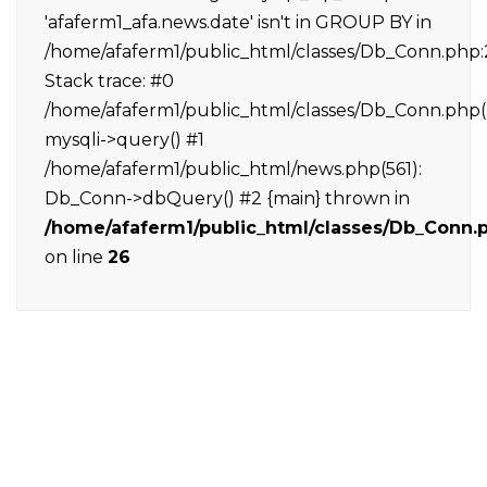
'afaferm1_afa.news.date' isn't in GROUP BY in
/home/afaferm1/public_html/classes/Db_Conn.php:
Stack trace: #0
/home/afaferm1/public_html/classes/Db_Conn.php(
mysqli->query() #1
/home/afaferm1/public_html/news.php(561):
Db_Conn->dbQuery() #2 {main} thrown in
/home/afaferm1/public_html/classes/Db_Conn.
on line
26