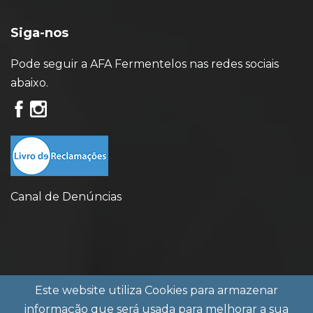
Siga-nos
Pode seguir a AFA Fermentelos nas redes sociais
abaixo.
Canal de Denúncias
Este website utiliza Cookies para armazenar
© Copyright 2023 AFA Fermentelos |
Política de
informação que será usada para melhorar a sua