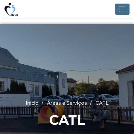
/home/afaferm1/public_html/service.php on line
28
">
Início
Áreas e Serviços
CATL
CATL