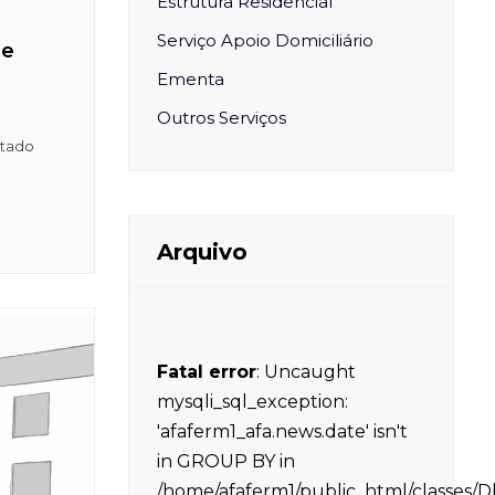
Estrutura Residencial
Serviço Apoio Domiciliário
de
Ementa
Outros Serviços
ltado
Arquivo
Fatal error
: Uncaught
mysqli_sql_exception:
'afaferm1_afa.news.date' isn't
in GROUP BY in
/home/afaferm1/public_html/classes/