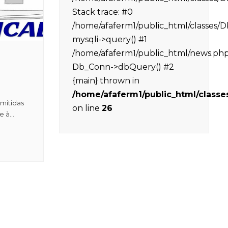
Stack trace: #0
/home/afaferm1/public_html/classes/
mysqli->query() #1
/home/afaferm1/public_html/news.php(
Db_Conn->dbQuery() #2
{main} thrown in
/home/afaferm1/public_html/class
mitidas
on line
26
 à...