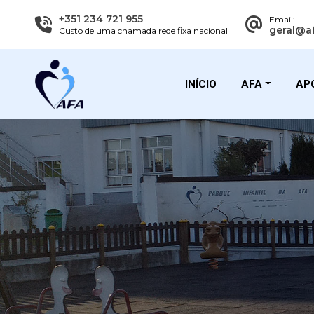
+351 234 721 955
Email:
geral@a
Custo de uma chamada rede fixa nacional
INÍCIO
AFA
APO