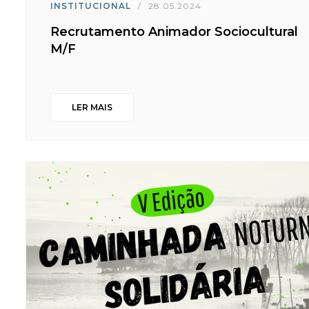
INSTITUCIONAL
/
28.05.2024
Recrutamento Animador Sociocultural
M/F
LER MAIS