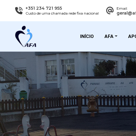
+351 234 721 955
Email:
geral@a
Custo de uma chamada rede fixa nacional
INÍCIO
AFA
APO