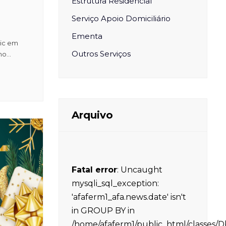
Estrutura Residencial
Serviço Apoio Domiciliário
Ementa
nic em
Outros Serviços
o...
Arquivo
Fatal error
: Uncaught
mysqli_sql_exception:
'afaferm1_afa.news.date' isn't
in GROUP BY in
/home/afaferm1/public_html/classes/