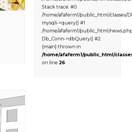
Stack trace: #0
/home/afaferm1/public_html/classes/
mysqli->query() #1
/home/afaferm1/public_html/news.php(
Db_Conn->dbQuery() #2
{main} thrown in
/home/afaferm1/public_html/class
on line
26