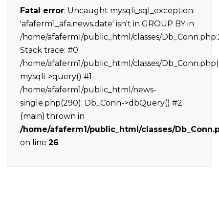
Fatal error
: Uncaught mysqli_sql_exception:
'afaferm1_afa.news.date' isn't in GROUP BY in
/home/afaferm1/public_html/classes/Db_Conn.php:
Stack trace: #0
/home/afaferm1/public_html/classes/Db_Conn.php(
mysqli->query() #1
/home/afaferm1/public_html/news-
single.php(290): Db_Conn->dbQuery() #2
{main} thrown in
/home/afaferm1/public_html/classes/Db_Conn.
on line
26