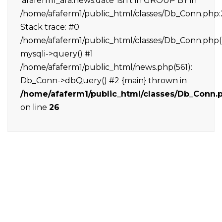
'afaferm1_afa.news.date' isn't in GROUP BY in
/home/afaferm1/public_html/classes/Db_Conn.php:
Stack trace: #0
/home/afaferm1/public_html/classes/Db_Conn.php(
mysqli->query() #1
/home/afaferm1/public_html/news.php(561):
Db_Conn->dbQuery() #2 {main} thrown in
/home/afaferm1/public_html/classes/Db_Conn.
on line
26