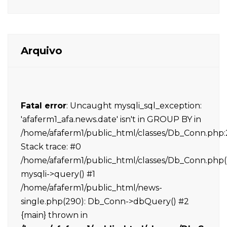
Arquivo
Fatal error
: Uncaught mysqli_sql_exception:
'afaferm1_afa.news.date' isn't in GROUP BY in
/home/afaferm1/public_html/classes/Db_Conn.php:
Stack trace: #0
/home/afaferm1/public_html/classes/Db_Conn.php(
mysqli->query() #1
/home/afaferm1/public_html/news-
single.php(290): Db_Conn->dbQuery() #2
{main} thrown in