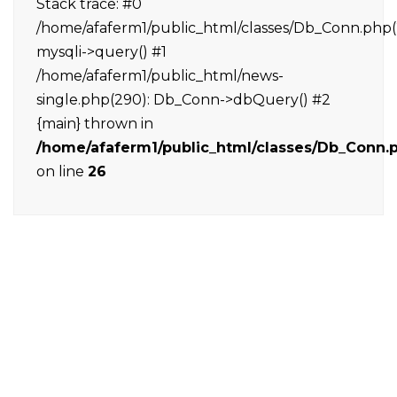
Stack trace: #0
/home/afaferm1/public_html/classes/Db_Conn.php(
mysqli->query() #1
/home/afaferm1/public_html/news-
single.php(290): Db_Conn->dbQuery() #2
{main} thrown in
/home/afaferm1/public_html/classes/Db_Conn.
on line
26