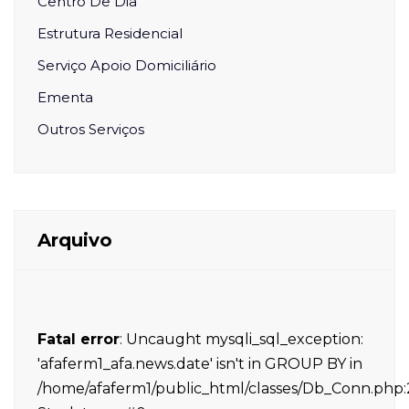
Centro De Dia
Estrutura Residencial
Serviço Apoio Domiciliário
Ementa
Outros Serviços
Arquivo
Fatal error
: Uncaught mysqli_sql_exception:
'afaferm1_afa.news.date' isn't in GROUP BY in
/home/afaferm1/public_html/classes/Db_Conn.php: