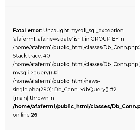
Fatal error
: Uncaught mysqli_sql_exception:
'afaferm1_afa.news.date' isn't in GROUP BY in
/home/afaferm1/public_html/classes/Db_Conn.php:
Stack trace: #0
/home/afaferm1/public_html/classes/Db_Conn.php(
mysqli->query() #1
/home/afaferm1/public_html/news-
single.php(290): Db_Conn->dbQuery() #2
{main} thrown in
/home/afaferm1/public_html/classes/Db_Conn.
on line
26