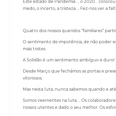
Este estado de Pandemia … o 2020… colocou
medo, o incerto, a tristeza…. Fez-nos ver a f
Quatro dos nossos queridos “familiares” part
O sentimento de impotência, de não poder est
mais tristes.
A Solidão é um sentimento ambíguo e duro!
Desde Março que fechámos as portas e prese
vitoriosos.
Mas nesta luta, nunca sabemos quando e até
Somos veementes na luta…. Os colaboradores
nossos utentes e dado o seu melhor. Os esfor