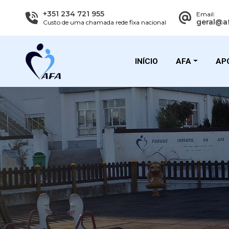
+351 234 721 955
Email:
geral@a
Custo de uma chamada rede fixa nacional
INÍCIO
AFA
APO