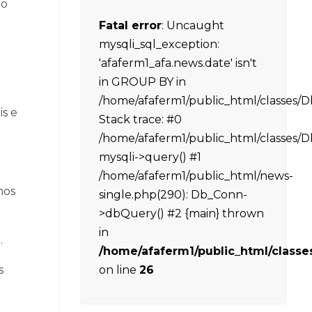
 o
Fatal error
: Uncaught
mysqli_sql_exception:
'afaferm1_afa.news.date' isn't
in GROUP BY in
/home/afaferm1/public_html/classes/
is e
Stack trace: #0
/home/afaferm1/public_html/classes/
mysqli->query() #1
/home/afaferm1/public_html/news-
mos
single.php(290): Db_Conn-
>dbQuery() #2 {main} thrown
in
.
/home/afaferm1/public_html/class
s
on line
26