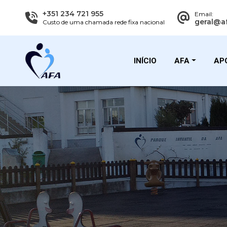
+351 234 721 955
Email:
geral@a
Custo de uma chamada rede fixa nacional
INÍCIO
AFA
APO