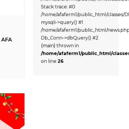
Stack trace: #0
/home/afaferm1/public_html/classes/
mysqli->query() #1
/home/afaferm1/public_html/news.php(
Db_Conn->dbQuery() #2
l AFA
{main} thrown in
/home/afaferm1/public_html/class
on line
26