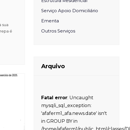
Estrutura Residencial
Serviço Apoio Domiciliário
Ementa
à sua
Outros Serviços
Arepa é
Arquivo
Fatal error
: Uncaught
mysqli_sql_exception:
'afaferm1_afa.news.date' isn't
in GROUP BY in
/home/afaferm1/public_html/classes/